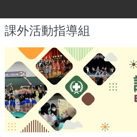
跳
到
主
要
課外活動指導組
內
容
區